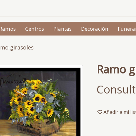
Ramos
Centros
Plantas
Decoración
Funera
mo girasoles
Ramo gi
Consult
Añadir a mi li