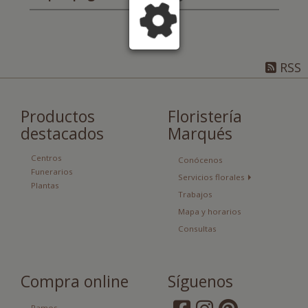
RSS
Productos
Floristería
destacados
Marqués
Centros
Conócenos
Funerarios
Servicios florales
Plantas
Trabajos
Mapa y horarios
Consultas
Compra online
Síguenos
Ramos