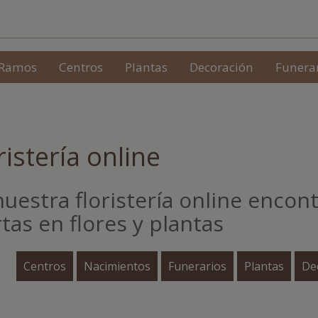
Ramos
Centros
Plantas
Decoración
Funera
ristería online
nuestra floristería online encon
tas en flores y plantas
Centros
Nacimientos
Funerarios
Plantas
Dec