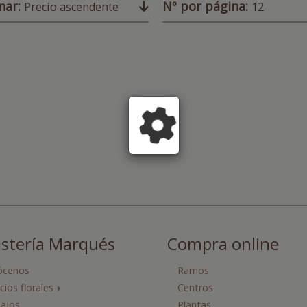
nar:
Nº por página:
Precio ascendente
12
istería Marqués
Compra online
ócenos
Ramos
icios florales
Centros
ajos
Plantas