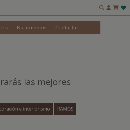
rios
Nacimientos
Contactar
trarás las mejores
oración e interiorismo
RAMOS