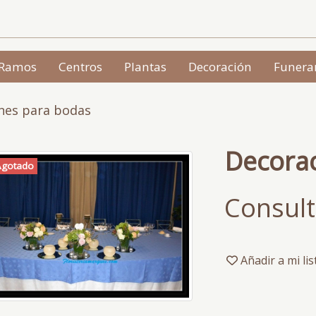
Ramos
Centros
Plantas
Decoración
Funera
nes para bodas
Decora
Agotado
Consult
Añadir a mi li