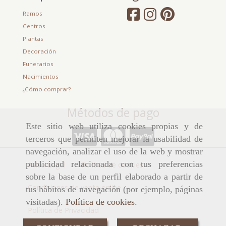
Ramos
Centros
Plantas
Decoración
Funerarios
Nacimientos
¿Cómo comprar?
Métodos de pago
Este sitio web utiliza cookies propias y de
terceros que permiten mejorar la usabilidad de
navegación, analizar el uso de la web y mostrar
publicidad relacionada con tus preferencias
Aviso Legal
Política de cookies
sobre la base de un perfil elaborado a partir de
Condiciones de venta online
tus hábitos de navegación (por ejemplo, páginas
visitadas).
Política de cookies
.
Política de Privacidad