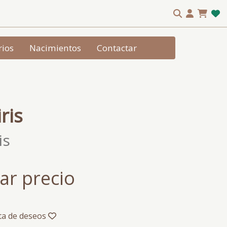
rios
Nacimientos
Contactar
ris
is
ar precio
sta de deseos