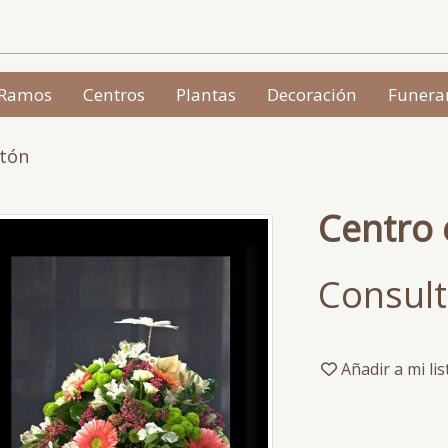
Ramos
Centros
Plantas
Decoración
Funera
atón
Centro 
Consult
Añadir a mi li