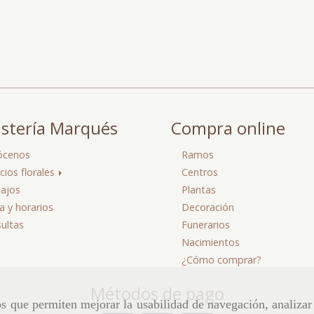
istería Marqués
Compra online
ócenos
Ramos
icios florales
Centros
ajos
Plantas
 y horarios
Decoración
ultas
Funerarios
Nacimientos
¿Cómo comprar?
Métodos de pago
ros que permiten mejorar la usabilidad de navegación, analiza