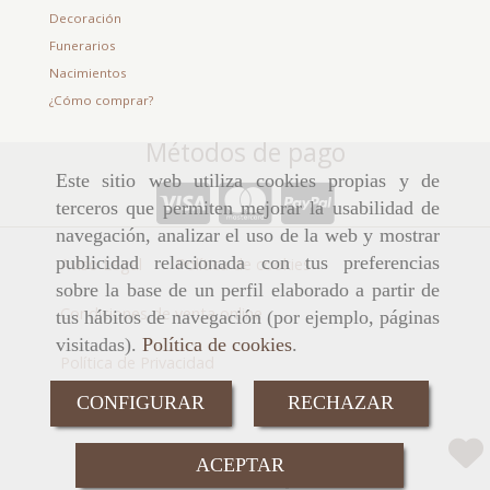
Decoración
Funerarios
Nacimientos
¿Cómo comprar?
Métodos de pago
Este sitio web utiliza cookies propias y de
terceros que permiten mejorar la usabilidad de
navegación, analizar el uso de la web y mostrar
publicidad relacionada con tus preferencias
Aviso Legal
Política de cookies
sobre la base de un perfil elaborado a partir de
Condiciones de venta online
tus hábitos de navegación (por ejemplo, páginas
visitadas).
Política de cookies
.
Política de Privacidad
CONFIGURAR
RECHAZAR
Consultar precio
ACEPTAR